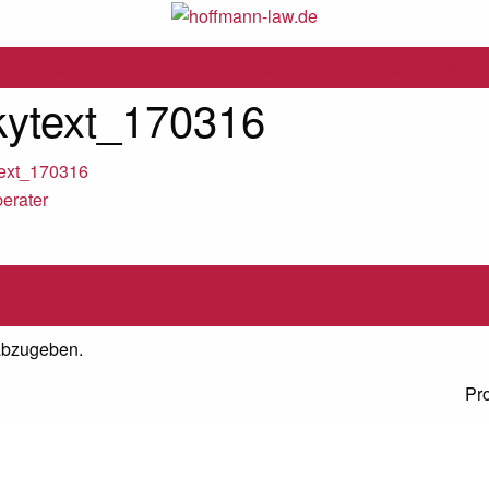
Deals
Vorträge
Publikationen
Kontakt
Impr
ytext_170316
ext_170316
abzugeben.
Pr