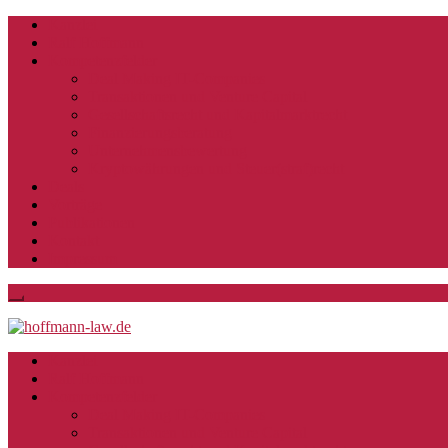
Kanzlei
Ralf Hoffmann
Kompetenzfelder
Deal Making IT-Companies
Transaktionen und Venture Capital
Gesellschaftsrecht und Kapitalmarktrecht
Finanzierungsberatung
Unternehmensbewertung
Kryptowährungen und Steuer(straf)recht
Deals
Vorträge
Publikationen
Kontakt
Impressum
Kanzlei
Ralf Hoffmann
Kompetenzfelder
Deal Making IT-Companies
Transaktionen und Venture Capital