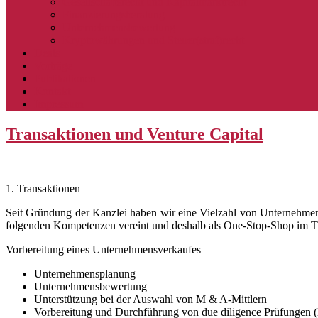
Gesellschaftsrecht und Kapitalmarktrecht
Finanzierungsberatung
Unternehmensbewertung
Kryptowährungen und Steuer(straf)recht
Deals
Vorträge
Publikationen
Kontakt
Impressum
Transaktionen und Venture Capital
1. Transaktionen
Seit Gründung der Kanzlei haben wir eine Vielzahl von Unternehmenskä
folgenden Kompetenzen vereint und deshalb als One-Stop-Shop im Tr
Vorbereitung eines Unternehmensverkaufes
Unternehmensplanung
Unternehmensbewertung
Unterstützung bei der Auswahl von M & A-Mittlern
Vorbereitung und Durchführung von due diligence Prüfungen (le